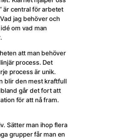
et. Klarhet hjälper oss
 är central för arbetet
 Vad jag behöver och
g idé om vad man
.
nheten att man behöver
linjär process. Det
rje process är unik.
blir den mest kraftfull
bland går det fort att
tion för att nå fram.
v. Sätter man ihop flera
ånga grupper får man en