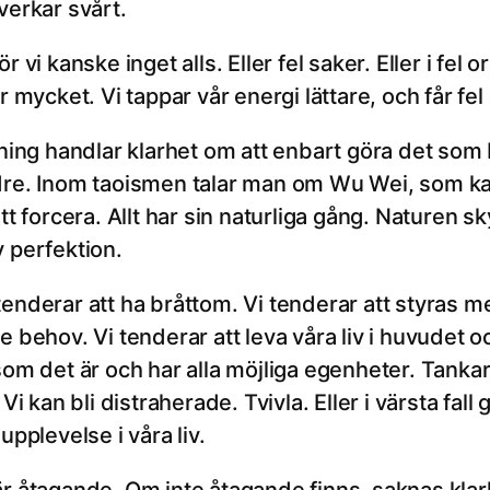
verkar svårt.
r vi kanske inget alls. Eller fel saker. Eller i fel 
r mycket. Vi tappar vår energi lättare, och får fel
ening handlar klarhet om att enbart göra det so
dre. Inom taoismen talar man om Wu Wei, som k
att forcera. Allt har sin naturliga gång. Naturen s
v perfektion.
enderar att ha bråttom. Vi tenderar att styras mer 
e behov. Vi tenderar att leva våra liv i huvudet o
som det är och har alla möjliga egenheter. Tankar
 Vi kan bli distraherade. Tvivla. Eller i värsta fal
upplevelse i våra liv.