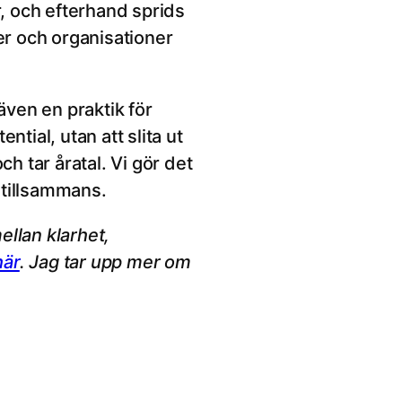
r, och efterhand sprids
er och organisationer
även en praktik för
ntial, utan att slita ut
h tar åratal. Vi gör det
h tillsammans.
llan klarhet,
här
. Jag tar upp mer om