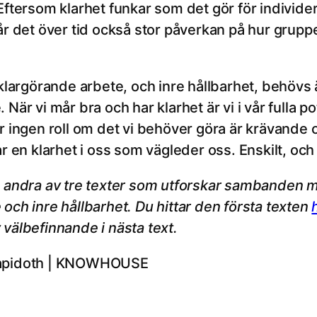
Eftersom klarhet funkar som det gör för individe
år det över tid också stor påverkan på hur grupp
 klargörande arbete, och inre hållbarhet, behövs 
När vi mår bra och har klarhet är vi i vår fulla pote
r ingen roll om det vi behöver göra är krävande oc
ar en klarhet i oss som vägleder oss. Enskilt, oc
n andra av tre texter som utforskar sambanden me
och inre hållbarhet. Du hittar den första texten
välbefinnande i nästa text.
Lapidoth | KNOWHOUSE