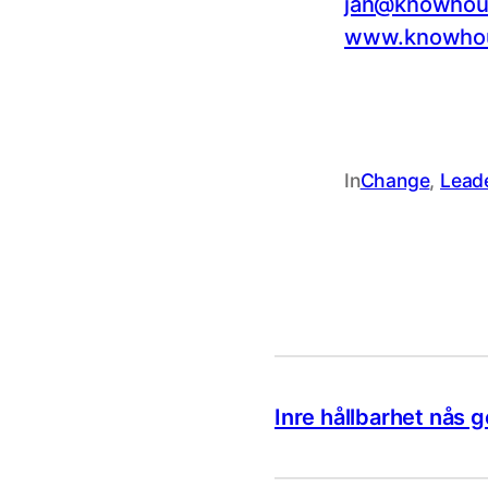
jan@knowhou
www.knowho
In
Change
, 
Lead
Inre hållbarhet nås 