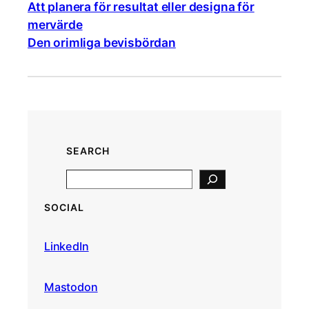
Att planera för resultat eller designa för
mervärde
Den orimliga bevisbördan
SEARCH
S
e
SOCIAL
a
r
LinkedIn
c
h
Mastodon